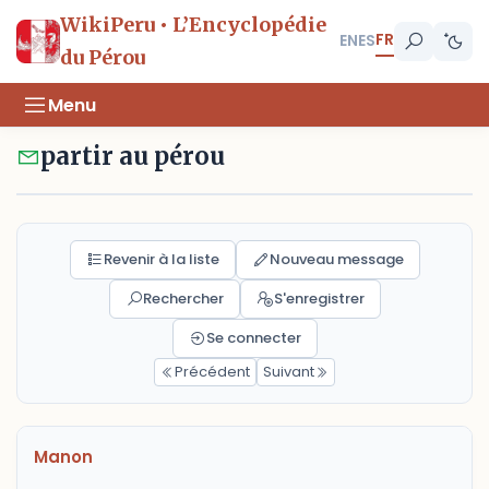
WikiPeru • L’Encyclopédie
FR
EN
ES
du Pérou
Menu
partir au pérou
Revenir à la liste
Nouveau message
Rechercher
S'enregistrer
Se connecter
Précédent
Suivant
Manon