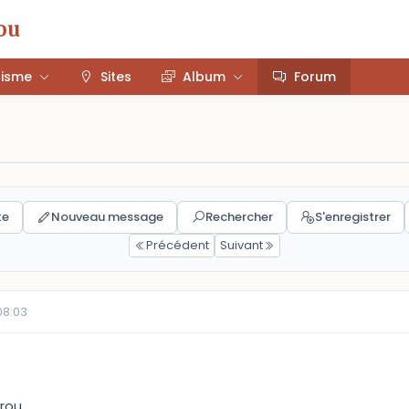
ou
risme
Sites
Album
Forum
te
Nouveau message
Rechercher
S'enregistrer
Précédent
Suivant
08:03
érou