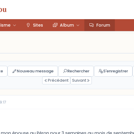
ou
risme
Sites
Album
Forum
te
Nouveau message
Rechercher
S'enregistrer
Précédent
Suivant
9:17
mon épouse au Péron pour 3 semaines au mois de septembre 200