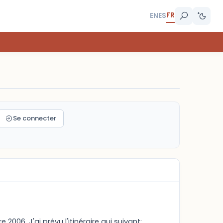
FR
EN
ES
Se connecter
6. J'ai prévu l'itinéraire qui suivant;