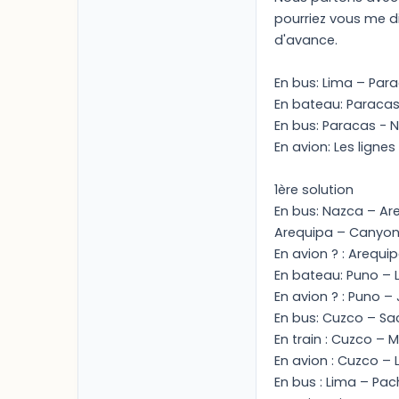
pourriez vous me di
d'avance.
En bus: Lima – Par
En bateau: Paracas 
En bus: Paracas - 
En avion: Les ligne
1ère solution
En bus: Nazca – Ar
Arequipa – Canyon
En avion ? : Arequi
En bateau: Puno – L
En avion ? : Puno –
En bus: Cuzco – S
En train : Cuzco –
En avion : Cuzco – 
En bus : Lima – Pa