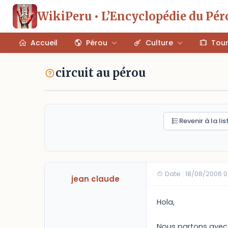
WikiPeru • L’Encyclopédie du Pér
Accueil
Pérou
Culture
Tou
circuit au pérou
Revenir à la lis
Date : 18/08/2006 0
jean claude
Hola,
Nous partons avec 