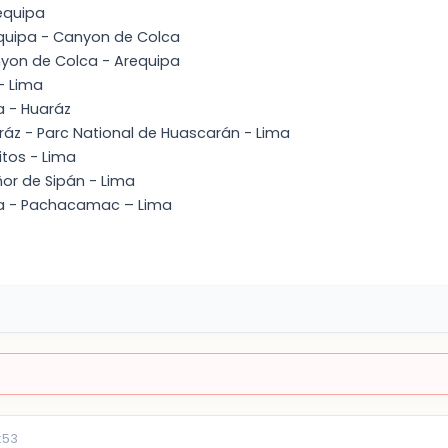
requipa
equipa - Canyon de Colca
nyon de Colca - Arequipa
- Lima
a - Huaráz
aráz - Parc National de Huascarán - Lima
itos - Lima
ñor de Sipán - Lima
ima - Pachacamac – Lima
:53