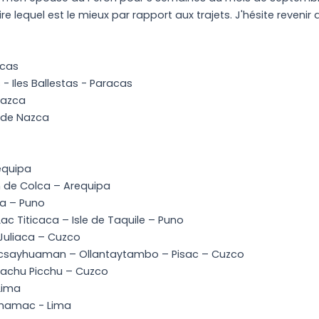
re lequel est le mieux par rapport aux trajets. J'hésite reveni
acas
- Iles Ballestas - Paracas
Nazca
s de Nazca
equipa
 de Colca – Arequipa
pa – Puno
ac Titicaca – Isle de Taquile – Puno
 Juliaca – Cuzco
acsayhuaman – Ollantaytambo – Pisac – Cuzco
 Machu Picchu – Cuzco
Lima
chamac - Lima