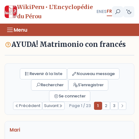
WikiPeru • L’Encyclopédie
FR
EN
ES
du Pérou
Menu
AYUDA! Matrimonio con francés
Revenir à la liste
Nouveau message
Rechercher
S'enregistrer
Se connecter
Précédent
Suivant
Page 1 / 23
1
2
3
Mari