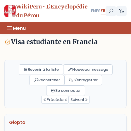
WikiPeru • L’Encyclopédie
FR
EN
ES
du Pérou
Menu
Visa estudiante en Francia
Revenir à la liste
Nouveau message
Rechercher
S'enregistrer
Se connecter
Précédent
Suivant
Glopta