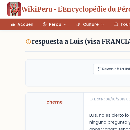
WikiPeru • L’Encyclopédie du Pér
Accueil
Pérou
Culture
Tou
respuesta a Luis (visa FRANCI
Revenir à la lis
Date : 08/10/2013 0
cheme
Luis, no es cierto 
ninguna pregunta y
años y ahora tengo 