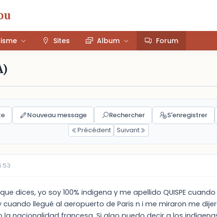
ou
risme
Sites
Album
Forum
A)
te
Nouveau message
Rechercher
S'enregistrer
Précédent
Suivant
6:53
lo que dices, yo soy 100% indigena y me apellido QUISPE cuando 
 cuando llegué al aeropuerto de Paris n i me miraron me dije
la nacionalidad francesa. Si algo puedo decir a los indigenas