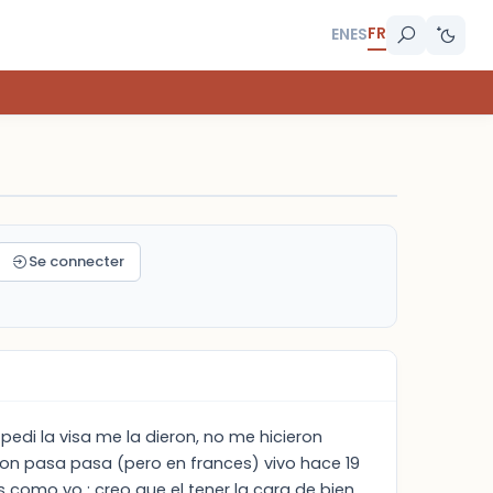
FR
EN
ES
Se connecter
pedi la visa me la dieron, no me hicieron
ron pasa pasa (pero en frances) vivo hace 19
 como yo : creo que el tener la cara de bien