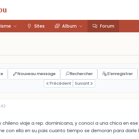
ou
risme
Sites
Album
Forum
te
Nouveau message
Rechercher
S'enregistrer
Précédent
Suivant
:42
y chileno viaje a rep. dominicana, y conoci a una chica en es
me con ella en su pais cuanto tiempo se demoran para darle la v