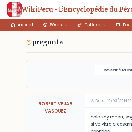
WikiPeru • L’Encyclopédie du Pér
Accueil
Pérou
Culture
Tou
pregunta
Revenir à la lis
Date : 10/03/2014 19
ROBERT VEJAR
VASQUEZ
hola soy robert, so
si yo viajo a casar
conmigo