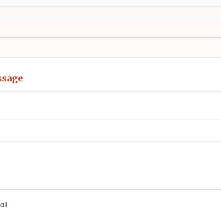
ssage
ail