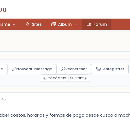
ou
risme
Sites
Album
Forum
te
Nouveau message
Rechercher
S'enregistrer
Précédent
Suivant
7:45
saber costos, horarios y formas de pago desde cusco a machu 