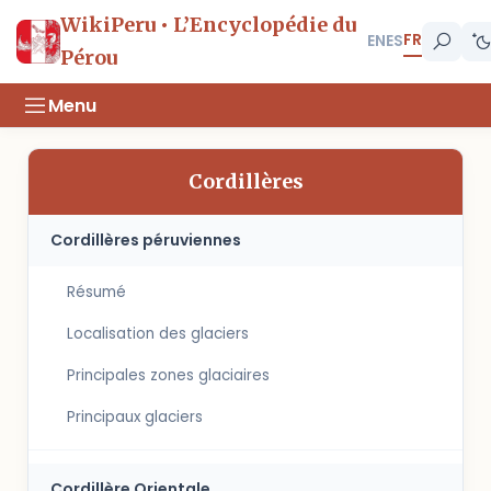
WikiPeru • L’Encyclopédie du
FR
EN
ES
Pérou
Menu
Cordillères
Cordillères péruviennes
Résumé
Localisation des glaciers
Principales zones glaciaires
Principaux glaciers
Cordillère Orientale