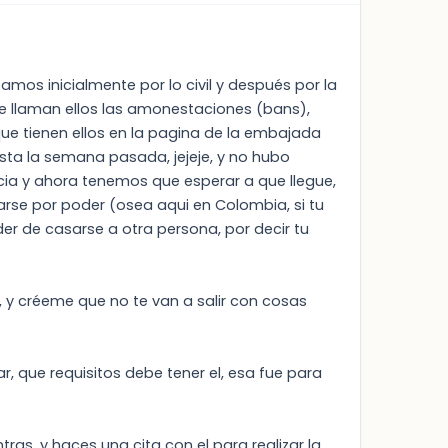
amos inicialmente por lo civil y después por la
ue llaman ellos las amonestaciones (bans),
 tienen ellos en la pagina de la embajada
sta la semana pasada, jejeje, y no hubo
cia y ahora tenemos que esperar a que llegue,
rse por poder (osea aqui en Colombia, si tu
er de casarse a otra persona, por decir tu
 y créeme que no te van a salir con cosas
r, que requisitos debe tener el, esa fue para
ras, y haces una cita con el para realizar la