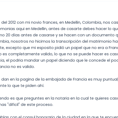
 del 2012 con mi novio frances, en Medellin, Colombia, nos cas
emonias aqui en Medellin, antes de casarte debes hacer lo q
o 20 días antes de casarse y se hacen con un documento que
mbia, nosotros no hicimos la transcripción del matrimonio ha
te, excepto que mi esposito pidió un papel que no era a Fran
 es completamente valido, lo que no se puede hacer es casa
cia, el podria mandar un papel diciendo que le concede el pod
ncia no es valido.
 dan en la pagina de la embajada de Francia es muy puntual,
te lo que te piden ahí.
endo es que preguntes en la notaria en la cual te quieres casa
as "dificil" de este proceso.
las con el consul honorario de la ciudad en la que te encuent