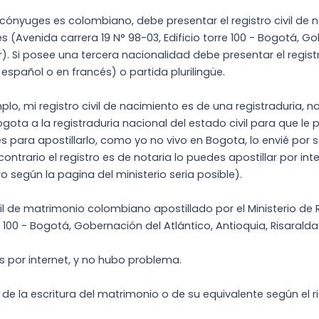
 cónyuges es colombiano, debe presentar el registro civil de n
es (Avenida carrera 19 N° 98-03, Edificio torre 100 - Bogotá, Go
. Si posee una tercera nacionalidad debe presentar el registr
spañol o en francés) o partida plurilingüe.
plo, mi registro civil de nacimiento es de una registraduria, no
gota a la registraduria nacional del estado civil para que le
es para apostillarlo, como yo no vivo en Bogota, lo envié por 
el contrario el registro es de notaria lo puedes apostillar por 
o según la pagina del ministerio seria posible).
vil de matrimonio colombiano apostillado por el Ministerio de 
re 100 - Bogotá, Gobernación del Atlántico, Antioquia, Risaralda
s por internet, y no hubo problema.
de la escritura del matrimonio o de su equivalente según el ri