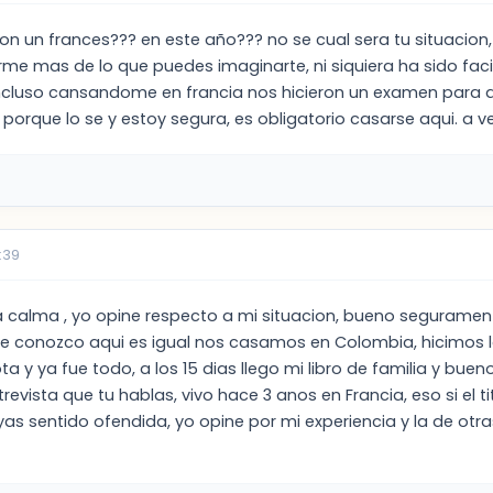
on un frances??? en este año??? no se cual sera tu situacio
me mas de lo que puedes imaginarte, ni siquiera ha sido facil
incluso cansandome en francia nos hicieron un examen para
o porque lo se y estoy segura, es obligatorio casarse aqui. a ve
:39
 calma , yo opine respecto a mi situacion, bueno seguramente 
e conozco aqui es igual nos casamos en Colombia, hicimos la
 y ya fue todo, a los 15 dias llego mi libro de familia y bu
evista que tu hablas, vivo hace 3 anos en Francia, eso si el t
as sentido ofendida, yo opine por mi experiencia y la de ot