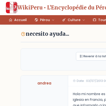
WikiPeru • L’Encyclopédie du Pér
Accueil
Pérou
Culture
Tou
necesito ayuda...
Revenir à la lis
Date : 03/07/2013 0
andrea
Hola mi nombre es 
iglesia en Francia
que informarlo a l