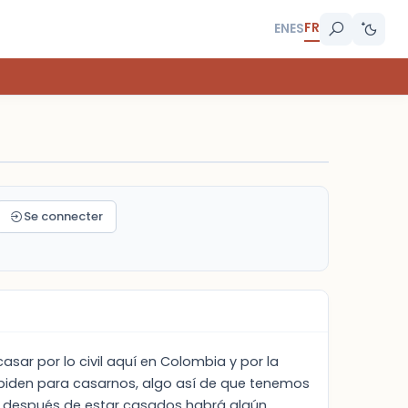
FR
EN
ES
Se connecter
ar por lo civil aquí en Colombia y por la
 piden para casarnos, algo así de que tenemos
 si después de estar casados habrá algún