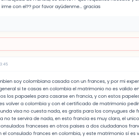
 irme con el?? por favor ayúdenme... gracias
3:45
mbien soy colombiana casada con un frances, y por mi experi
general si te casas en colombia el matrimonio no es valido en 
s los papaeles para casarse en francia, y con estos papeles p
s volver a colombia y con el certificado de matrimonio pedir 
segunda visa no cuesta nada, es gratis para los conyugues de fr
no te servira de nada, en esto francia es muy clara, el unic
 consulados franceses en otros paises a dos ciudadanos fra
 el consulado frances en colombia, y este matrimonio sí es v