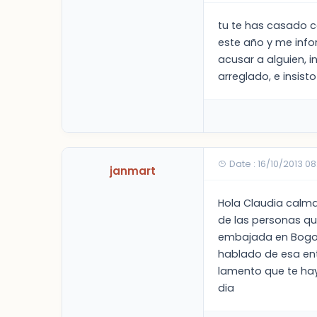
tu te has casado c
este año y me infor
acusar a alguien, 
arreglado, e insist
Date : 16/10/2013 08
janmart
Hola Claudia calma
de las personas qu
embajada en Bogota
hablado de esa entr
lamento que te hay
dia