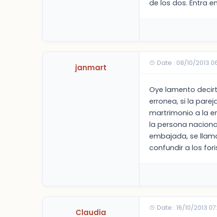
de los dos. Entra 
Date : 08/10/2013 0
janmart
Oye lamento decir
erronea, si la pare
martrimonio a la e
la persona nacional
embajada, se llam
confundir a los fori
Date : 16/10/2013 07
Claudia