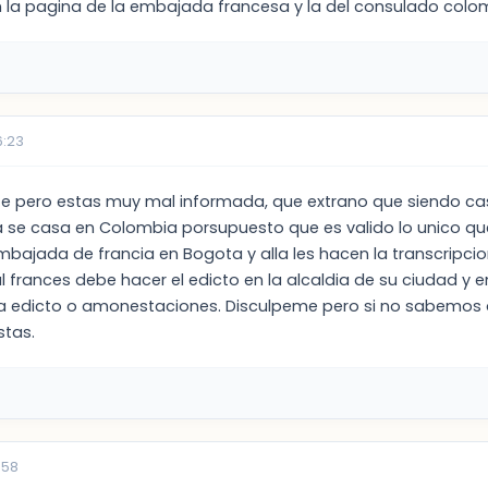
en la pagina de la embajada francesa y la del consulado colom
6:23
te pero estas muy mal informada, que extrano que siendo ca
ja se casa en Colombia porsupuesto que es valido lo unico que
mbajada de francia en Bogota y alla les hacen la transcripc
 frances debe hacer el edicto en la alcaldia de su ciudad y e
a edicto o amonestaciones. Disculpeme pero si no sabemos 
stas.
:58