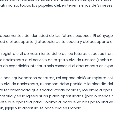
matrimonio, todos los papeles deben tener menos de 3 meses
 documentos de identidad de los futuros esposos. El cónyug
ad o el pasaporte (fotocopia de tu cedula y del pasaporte o d
l registro civil de nacimiento del o de los futuros esposos fr
e nacimiento o al servicio de registro civil de Nantes (fecha de
ha de expedición inferior a seis meses si el documento es exp
ue nos equivocamos nosotros, mi esposo pidió un registro civi
ro civil de nacimiento, tu esposo debe pedirlo a la alcaldía d
 te recomendaría que sacara varias copias y los envie a apost
notaria y en la iglesia si los piden apostillados (por lo menos 
nte que apostilla para Colombia, porque ya nos paso una vez 
 jejeje y la apostilla se hace alla en Francia.