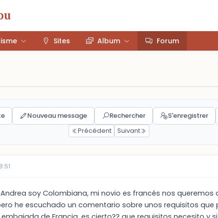
ou
risme
Sites
Album
Forum
te
Nouveau message
Rechercher
S'enregistrer
Précédent
Suivant
8:51
Andrea soy Colombiana, mi novio es francés nos queremos cas
, pero he escuchado un comentario sobre unos requisitos que
a embajada de Francia, es cierto?? que requisitos necesito y