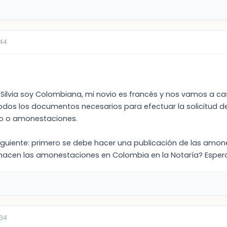
:44
Silvia soy Colombiana, mi novio es francés y nos vamos a cas
dos los documentos necesarios para efectuar la solicitud del
to o amonestaciones.
siguiente: primero se debe hacer una publicación de las amo
 hacen las amonestaciones en Colombia en la Notaría? Espero 
:34