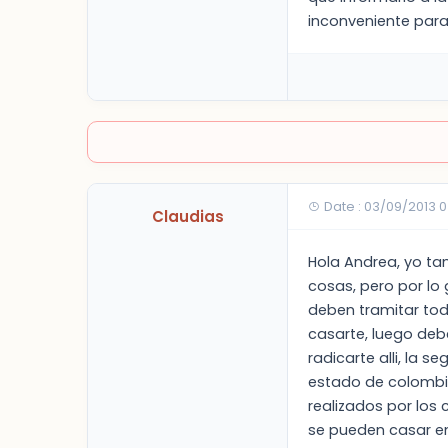
inconveniente para
Date : 03/09/2013 0
Claudias
Hola Andrea, yo ta
cosas, pero por lo 
deben tramitar todo
casarte, luego debe
radicarte alli, la 
estado de colombia 
realizados por los
se pueden casar en