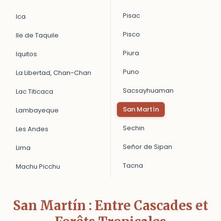
Pisac
Ica
Pisco
Ile de Taquile
Piura
Iquitos
Puno
La Libertad, Chan-Chan
Sacsayhuaman
Lac Titicaca
San Martín
Lambayeque
Sechin
Les Andes
Señor de Sipan
Lima
Tacna
Machu Picchu
San Martín : Entre Cascades et