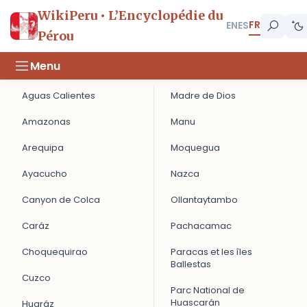
WikiPeru • L’Encyclopédie du
FR
EN
ES
Pérou
Menu
Aguas Calientes
Madre de Dios
Amazonas
Manu
Arequipa
Moquegua
Ayacucho
Nazca
Canyon de Colca
Ollantaytambo
Caráz
Pachacamac
Choquequirao
Paracas et les îles
Ballestas
Cuzco
Parc National de
Huascarán
Huaráz